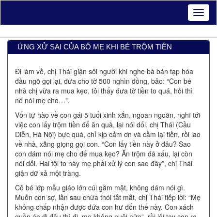
ỨNG XỬ SAI CỦA BỐ MẸ KHI BÉ TRỘM TIỀN
Đi làm về, chị Thái giận sôi người khi nghe bà bán tạp hóa
đầu ngõ gọi lại, đưa cho tờ 500 nghìn đồng, bảo: “Con bé
nhà chị vừa ra mua kẹo, tôi thấy đưa tờ tiền to quá, hỏi thì
nó nói mẹ cho…”.
Vốn tự hào về con gái 5 tuổi xinh xắn, ngoan ngoãn, nghĩ tới
việc con lấy trộm tiền để ăn quà, lại nói dối, chị Thái (Cầu
Diễn, Hà Nội) bực quá, chỉ kịp cảm ơn và cầm lại tiền, rồi lao
về nhà, xẵng giọng gọi con. “Con lấy tiền này ở đâu? Sao
con dám nói mẹ cho để mua kẹo? Ăn trộm đã xấu, lại còn
nói dối. Hai tội to này mẹ phải xử lý con sao đây”, chị Thái
giận dữ xả một tràng.
Cô bé lớp mẫu giáo lớn cúi gằm mặt, không dám nói gì.
Muốn con sợ, lần sau chừa thói tắt mắt, chị Thái tiếp lời: “Mẹ
không chấp nhận được đứa con hư đốn thế này. Con xách
quần áo đi đâu thì đi, mẹ không nuôi nữa”, rồi lôi tay con ra