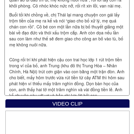
khỏi phòng. Cô nhóc khóc nức nở, rối rít xin lỗi, van nài mẹ.
Buổi tối khi chồng về, chị Thái lại mang chuyện con gái lấy
trộm tiền của mẹ ra kể và nói “giao cho bố xử lý, mẹ quá
chán con rồi”. Cô bé con một lần nữa bị bố thuyết giảng một
bài về đạo đức và thói xấu trộm cắp. Anh còn dọa nếu lần
sau con làm như thế sẽ đem giao cho công an bỏ vào tù, bố
mẹ không nuôi nữa.
Cũng rối trí khi phát hiện cậu con trai học lớp 1 rút trộm tiền
trong ví của bố, anh Trung (khu đô thị Trung Hòa – Nhân
Chính, Hà Nội) trút cơn giận vào con bằng một trận đòn. Anh
cho biết, mấy hôm trước vừa rút tiền từ cây ATM thì hôm sau
phát hiện ví thiếu mấy trăm nghìn đồng. Dọn bàn học của
con, anh thấy hai tờ một trăm nghìn và vài đồng tiền lẻ. Anh
kể chuyện này với vợ và bảo chị lựa lời hỏi con.
VIDEO CLIP
Khi mẹ vừa hỏi vừa dọa dẫm, cậu nhóc 6 tuổi nhận đã 3 lần
lấy tiền trong ví bố và nói bạn cùng lớp xui về lấy tiền bố mẹ
mang đến cho bạn để mua đồ chơi và quà vặt, nếu không sẽ
không chơi cùng và gọi đầu gấu tới đánh. Biết chuyện, anh
Trung giận dữ quát con là “mới nứt mắt đã học cái thói trộm