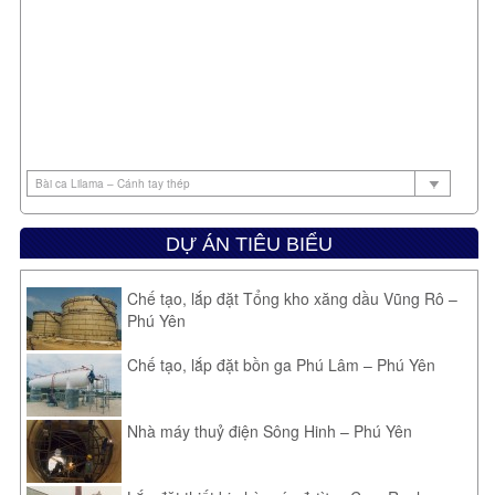
cắp thì lớn lên chỉ có làm ăn cướp” và đánh cháu cho “chừa
cái thói xấu xa”.
Thạc sĩ Phạm Đức Chuẩn, Trung tâm nghiên cứu tâm lý trẻ
em NT (Kim Mã, Hà Nội) cho biết, khi phát hiện trẻ nhỏ trộm
tiền của người thân, hầu hết phụ huynh đều sốc, giận dữ và
phản ứng bằng cách mắng, chỉ trích, kết tội trẻ là hư, xấu…
Đây là thái độ phổ biến, dễ hiểu, nhưng cách này chỉ giải tỏa
sự bực tức của người lớn chứ không có tác dụng giúp trẻ
nhận thức được cái sai và không tái phạm – mục tiêu chính
cần hướng tới.
Nhà tâm lý cho rằng, trường hợp này, điều đầu tiên phụ
DỰ ÁN TIÊU BIỂU
huynh cần làm là kiềm chế cơn giận và bình tĩnh để tìm
nguyên nhân. Hãy hỏi xem con lấy tiền ở đâu, như thế nào,
Chế tạo, lắp đặt Tổng kho xăng dầu Vũng Rô –
vì sao và khuyến khích trẻ diễn tả lại hành động của mình,
Phú Yên
làm sao để trẻ không sợ, dám nói thật. Bố mẹ cần xác định
xem con lấy tiền là lần đầu hay tái phạm nhiều lần, trẻ lấy
Chế tạo, lắp đặt bồn ga Phú Lâm – Phú Yên
tiền là hành vi bột phát, thấy người lớn để hớ hênh, do con
thèm hay thích thứ gì quá mà không được đáp ứng, hay có ý
định “lập mưu” để lấy tiền vì mục đích nào đó. Đừng vội quy
Nhà máy thuỷ điện Sông Hinh – Phú Yên
kết hành động của con là ăn trộm, ăn cắp.
“Trẻ dưới 6 tuổi chưa ý thức rõ ràng về sự sở hữu. Những bé