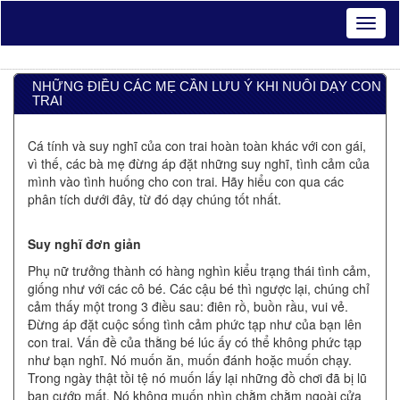
NHỮNG ĐIỀU CÁC MẸ CẦN LƯU Ý KHI NUÔI DẠY CON
TRAI
Cá tính và suy nghĩ của con trai hoàn toàn khác với con gái,
vì thế, các bà mẹ đừng áp đặt những suy nghĩ, tình cảm của
mình vào tình huống cho con trai. Hãy hiểu con qua các
phân tích dưới đây, từ đó dạy chúng tốt nhất.
Suy nghĩ đơn giản
Phụ nữ trưởng thành có hàng nghìn kiểu trạng thái tình cảm,
giống như với các cô bé. Các cậu bé thì ngược lại, chúng chỉ
cảm thấy một trong 3 điều sau: điên rồ, buồn rầu, vui vẻ.
Đừng áp đặt cuộc sống tình cảm phức tạp như của bạn lên
con trai. Vấn đề của thằng bé lúc ấy có thể không phức tạp
như bạn nghĩ. Nó muốn ăn, muốn đánh hoặc muốn chạy.
Trong ngày thật tồi tệ nó muốn lấy lại những đồ chơi đã bị lũ
bạn cướp mất. Nó không muốn nhìn chằm chằm ngoài cửa