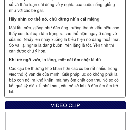
sổ và thảo luận dài dòng về ý nghĩa của cuộc sống, giống
như với các bé gái.
Hãy nhìn cơ thể nó, chứ đừng nhìn cái miệng
Một lần nữa, giống như đàn ông trưởng thành, dấu hiệu cho
thấy con trai bạn tâm trạng ra sao thể hiện ngay ở dáng vẻ
của nó. Nhảy lên nhảy xuống là biểu hiện nó đang thoải mái.
So vai lại nghĩa là đang buồn. Yên lặng là tốt. Yên tĩnh thì
cần được chú ý hơn.
Khi trẻ ngờ vực, lo lắng, một cái ôm chặt là đủ
Các cậu bé thường khó khăn hơn các cô bé rất nhiều trong
việc thổ lộ vấn đề của mình. Giải pháp lúc đó không phải là
bảo con nói ra khó khăn, mà hãy ôm chặt con trai. Nó sẽ có
kết quả kỳ diệu. Ít phút sau, cậu bé sẽ lại nô đùa ầm ầm trở
lại.
Người dơi sống mãi
VIDEO CLIP
Các cậu bé, dù còn rất nhỏ, đã nhận ra tầm quan trọng của
sức mạnh siêu nhiên. Chúng muốn giỏi như vậy và tin vào
sự tồn tại của những thế lực thần kỳ trong thế giới.
Những hoạt động thể chất “vớ vẩn” đều hoàn hảo với