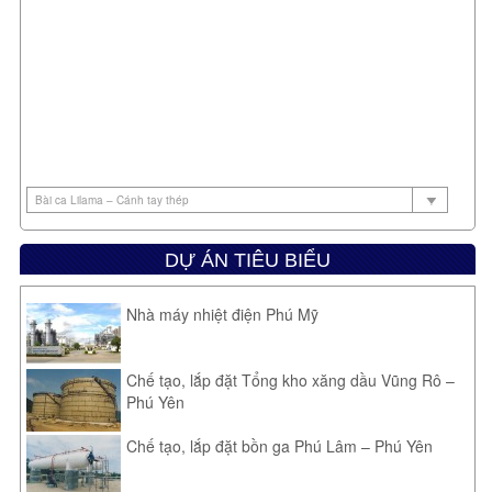
chúng
Anh trai tôi và tôi từng thuyết phục hai con trai của anh ấy và
cậu con lớn của tôi, khi ấy đều 10 tuổi, rằng chúng cần xây
một ngôi nhà bằng đá. Các tảng đá ở đầu một bãi biển,
nhưng địa điểm “xây nhà” lý tưởng lại ở đầu kia của bãi. Thế
là theo lời khuyên của chúng tôi, lũ trẻ hì hục khuân những
tảng đá nặng. Suốt buổi sáng, lũ trẻ mệt lử vì chuyển đá, xây
nhà, còn chúng tôi được buổi sáng thanh bình.
Thắng là quan trọng, nhưng không nhiều như bạn nghĩ
Các cậu bé thường đặt mình vào áp lực mạnh mẽ phải thể
DỰ ÁN TIÊU BIỂU
hiện ở trường, trong các môn thể thao và trong những tình
huống xã hội. Khi chúng nói ít về điều đó, thì có nghĩa là nỗi
Nhà máy nhiệt điện Phú Mỹ
buồn thất bại thậm chí còn sâu sắc hơn. Với các cậu bé, điều
quan trọng là nhấn mạnh về bài học thu được từ thất bại,
thay vì cố gắng thắng bằng mọi giá.
Chế tạo, lắp đặt Tổng kho xăng dầu Vũng Rô –
Vấn đề quần áo
Phú Yên
Các bé gái có nhiều lựa chọn về váy vóc hơn con trai, vì thế
Chế tạo, lắp đặt bồn ga Phú Lâm – Phú Yên
xu hướng của mọi người là quẳng cho thằng bé cái quần
jean và áo sơ mi, rồi mặc kệ nó. Nhưng tốt hơn, bạn nên
đảm bảo rằng chúng là quần jean đúng kiểu, áo đúng kiểu.