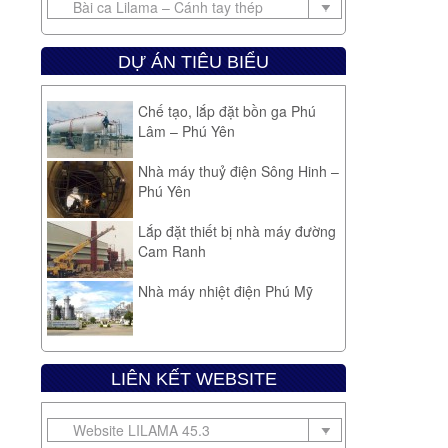
DỰ ÁN TIÊU BIỂU
Chế tạo, lắp đặt bồn ga Phú
Lâm – Phú Yên
Nhà máy thuỷ điện Sông Hinh –
Phú Yên
Lắp đặt thiết bị nhà máy đường
Cam Ranh
Nhà máy nhiệt điện Phú Mỹ
Chế tạo, lắp đặt Tổng kho xăng
dầu Vũng Rô – Phú Yên
LIÊN KẾT WEBSITE