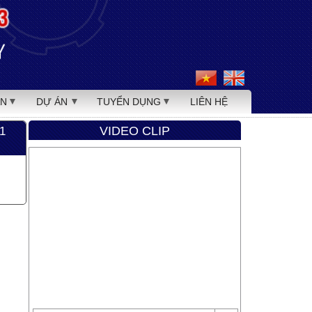
ẢN
DỰ ÁN
TUYỂN DỤNG
LIÊN HỆ
VIDEO CLIP
1